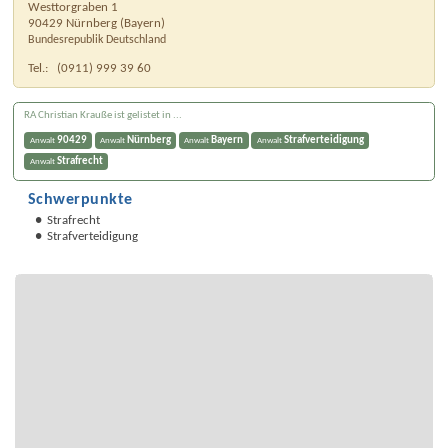
Westtorgraben 1
90429
Nürnberg
(
Bayern
)
Bundesrepublik Deutschland
Tel.:
(0911) 999 39 60
RA Christian Krauße ist gelistet in ...
90429
Nürnberg
Bayern
Strafverteidigung
Anwalt
Anwalt
Anwalt
Anwalt
Strafrecht
Anwalt
Schwerpunkte
Strafrecht
Strafverteidigung