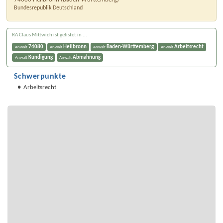
Bundesrepublik Deutschland
RA Claus Mittwich ist gelistet in ...
74080
Heilbronn
Baden-Württemberg
Arbeitsrecht
Anwalt
Anwalt
Anwalt
Anwalt
Kündigung
Abmahnung
Anwalt
Anwalt
Schwerpunkte
Arbeitsrecht