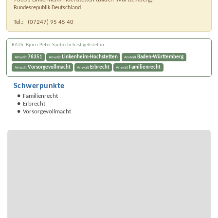
Bundesrepublik Deutschland
Tel.:
(07247) 95 45 40
RA Dr. Björn-Peter Säuberlich ist gelistet in ...
76351
Linkenheim-Hochstetten
Baden-Württemberg
Anwalt
Anwalt
Anwalt
Vorsorgevollmacht
Erbrecht
Familienrecht
Anwalt
Anwalt
Anwalt
Schwerpunkte
Familienrecht
Erbrecht
Vorsorgevollmacht