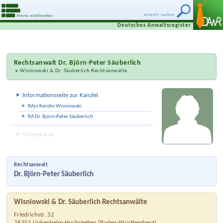
Anwalt suchen
Menü einblenden
Deutsches Anwaltsregister
Rechtsanwalt
Dr. Björn-Peter Säuberlich
Wisniowski & Dr. Säuberlich Rechtsanwälte
Informationsseite zur Kanzlei
RAin Kerstin Wisniowski
RA Dr. Björn-Peter Säuberlich
Visitenkarte
Rechtsanwalt
Dr. Björn-Peter Säuberlich
Wisniowski & Dr. Säuberlich Rechtsanwälte
Friedrichstr. 52
76351
Linkenheim-Hochstetten
(
Baden-Württemberg
)