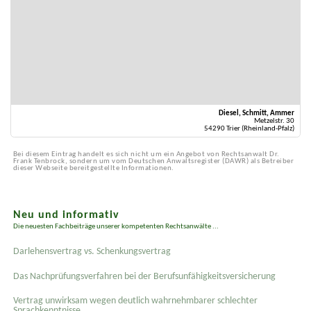
Diesel, Schmitt, Ammer
Metzelstr. 30
54290 Trier (Rheinland-Pfalz)
Bei diesem Eintrag handelt es sich nicht um ein Angebot von Rechtsanwalt Dr.
Frank Tenbrock, sondern um vom Deutschen Anwaltsregister (DAWR) als Betreiber
dieser Webseite bereitgestellte Informationen.
Neu und informativ
Die neuesten Fachbeiträge unserer kompetenten Rechtsanwälte ...
Darlehensvertrag vs. Schenkungsvertrag
Das Nachprüfungsverfahren bei der Berufsunfähigkeitsversicherung
Vertrag unwirksam wegen deutlich wahrnehmbarer schlechter
Sprachkenntnisse