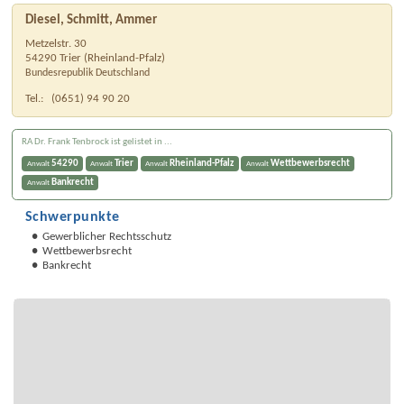
Diesel, Schmitt, Ammer
Metzelstr. 30
54290
Trier
(
Rheinland-Pfalz
)
Bundesrepublik Deutschland
Tel.:
(0651) 94 90 20
RA Dr. Frank Tenbrock ist gelistet in ...
54290
Trier
Rheinland-Pfalz
Wettbewerbsrecht
Anwalt
Anwalt
Anwalt
Anwalt
Bankrecht
Anwalt
Schwerpunkte
Gewerblicher Rechtsschutz
Wettbewerbsrecht
Bankrecht