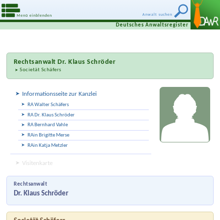
Anwalt suchen
Menü einblenden
Deutsches Anwaltsregister
Rechtsanwalt
Dr. Klaus Schröder
Societät Schäfers
Informationsseite zur Kanzlei
RA Walter Schäfers
RA Dr. Klaus Schröder
RA Bernhard Vahle
RAin Brigitte Merse
RAin Katja Metzler
Visitenkarte
Rechtsanwalt
Dr. Klaus Schröder