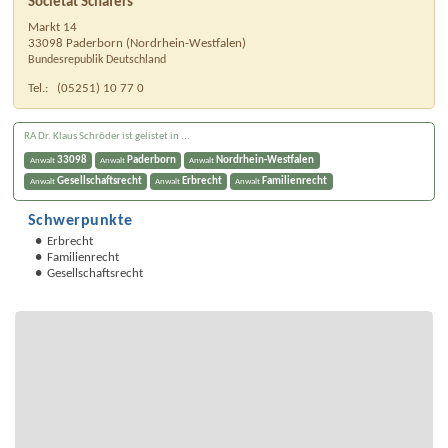
Societät Schäfers
Markt 14
33098
Paderborn
(
Nordrhein-Westfalen
)
Bundesrepublik Deutschland
Tel.:
(05251) 10 77 0
RA Dr. Klaus Schröder ist gelistet in ...
33098
Paderborn
Nordrhein-Westfalen
Anwalt
Anwalt
Anwalt
Gesellschaftsrecht
Erbrecht
Familienrecht
Anwalt
Anwalt
Anwalt
Schwerpunkte
Erbrecht
Familienrecht
Gesellschaftsrecht