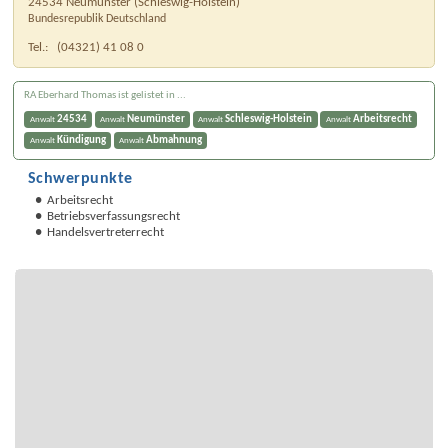
24534
Neumünster
(
Schleswig-Holstein
)
Bundesrepublik Deutschland
Tel.:
(04321) 41 08 0
RA Eberhard Thomas ist gelistet in ...
24534
Neumünster
Schleswig-Holstein
Arbeitsrecht
Anwalt
Anwalt
Anwalt
Anwalt
Kündigung
Abmahnung
Anwalt
Anwalt
Schwerpunkte
Arbeitsrecht
Betriebsverfassungsrecht
Handelsvertreterrecht