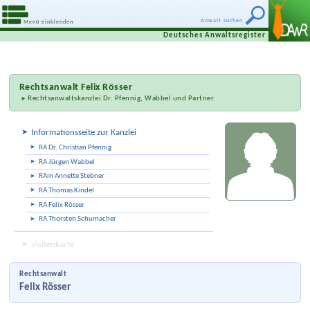
Anwalt suchen
Menü einblenden
Deutsches Anwaltsregister
Rechtsanwalt
Felix Rösser
Rechtsanwaltskanzlei Dr. Pfennig, Wabbel und Partner
Informationsseite zur Kanzlei
RA Dr. Christian Pfennig
RA Jürgen Wabbel
RAin Annette Stebner
RA Thomas Kindel
RA Felix Rösser
RA Thorsten Schumacher
Visitenkarte
Rechtsanwalt
Felix Rösser