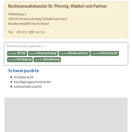
Rechtsanwaltskanzlei Dr. Pfennig, Wabbel und Partner
Mittelweg 2
38106
Braunschweig
(
Niedersachsen
)
Bundesrepublik Deutschland
Tel.:
(0531) 388 14 14
RA Felix Rösser ist gelistet in ...
38106
Braunschweig
Niedersachsen
Arbeitsrecht
Anwalt
Anwalt
Anwalt
Anwalt
Kündigung
Abmahnung
Anwalt
Anwalt
Schwerpunkte
Arbeitsrecht
Kündigungsschutzrecht
Luftverkehrsrecht