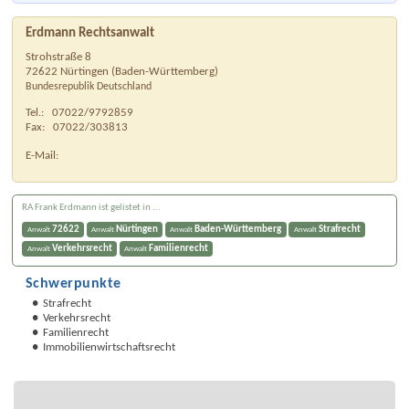
Erdmann Rechtsanwalt
Strohstraße 8
72622
Nürtingen
(
Baden-Württemberg
)
Bundesrepublik Deutschland
Tel.:
07022/9792859
Fax:
07022/303813
E-Mail:
RA Frank Erdmann ist gelistet in ...
72622
Nürtingen
Baden-Württemberg
Strafrecht
Anwalt
Anwalt
Anwalt
Anwalt
Verkehrsrecht
Familienrecht
Anwalt
Anwalt
Schwerpunkte
Strafrecht
Verkehrsrecht
Familienrecht
Immobilienwirtschaftsrecht