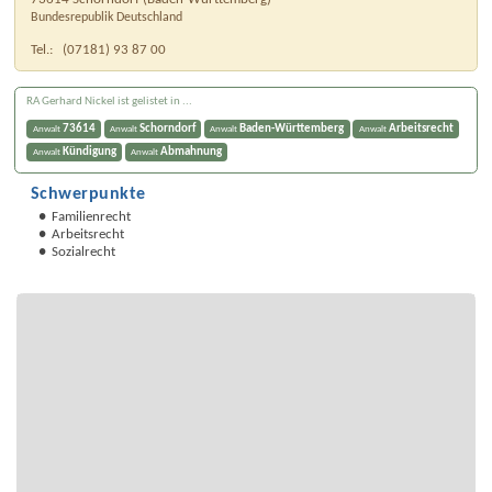
Bundesrepublik Deutschland
Tel.:
(07181) 93 87 00
RA Gerhard Nickel ist gelistet in ...
73614
Schorndorf
Baden-Württemberg
Arbeitsrecht
Anwalt
Anwalt
Anwalt
Anwalt
Kündigung
Abmahnung
Anwalt
Anwalt
Schwerpunkte
Familienrecht
Arbeitsrecht
Sozialrecht