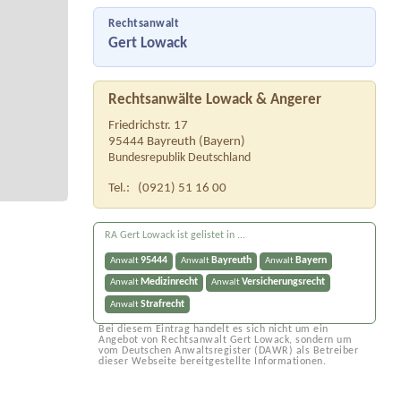
Rechtsanwalt
Gert Lowack
Rechtsanwälte Lowack & Angerer
Friedrichstr. 17
95444
Bayreuth
(
Bayern
)
Bundesrepublik Deutschland
Tel.:
(0921) 51 16 00
RA Gert Lowack ist gelistet in ...
95444
Bayreuth
Bayern
Anwalt
Anwalt
Anwalt
Medizinrecht
Versicherungsrecht
Anwalt
Anwalt
Strafrecht
Anwalt
Bei diesem Eintrag handelt es sich nicht um ein
Angebot von Rechtsanwalt Gert Lowack, sondern um
vom Deutschen Anwaltsregister (DAWR) als Betreiber
dieser Webseite bereitgestellte Informationen.