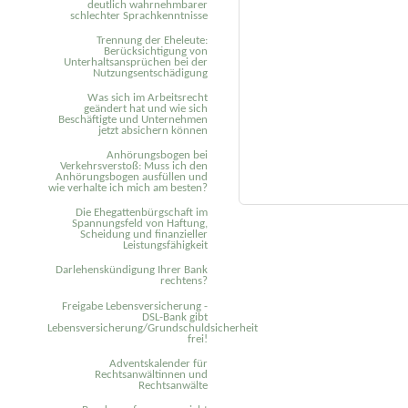
deutlich wahrnehmbarer
schlechter Sprachkenntnisse
Trennung der Eheleute:
Berücksichtigung von
Unterhaltsansprüchen bei der
Nutzungsentschädigung
Was sich im Arbeitsrecht
geändert hat und wie sich
Beschäftigte und Unternehmen
jetzt absichern können
Anhörungsbogen bei
Verkehrsverstoß: Muss ich den
Anhörungsbogen ausfüllen und
wie verhalte ich mich am besten?
Die Ehegattenbürgschaft im
Spannungsfeld von Haftung,
Scheidung und finanzieller
Leistungsfähigkeit
Darlehenskündigung Ihrer Bank
rechtens?
Freigabe Lebensversicherung -
DSL-Bank gibt
Lebensversicherung/Grundschuldsicherheit
frei!
Adventskalender für
Rechtsanwältinnen und
Rechtsanwälte