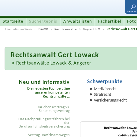
Startseite
Suchergebnis
Anwaltslisten
Fachartikel
Foto
Hier befinden Sie sich:
DAWR
Rechtsanwälte
Bayreuth
Rechtsanwalt Gert
Rechtsanwalt
Gert Lowack
Rechtsanwälte Lowack & Angerer
Schwerpunkte
Neu und informativ
Die neuesten Fachbeiträge
Medizinrecht
unserer kompetenten
Strafrecht
Rechtsanwälte ...
Versicherungsrecht
Darlehensvertrag vs.
Schenkungsvertrag
Das Nachprüfungsverfahren bei
der
Berufsunfähigkeitsversicherung
Rechtsanwälte Lowac
Fri
Vertrag unwirksam wegen
95444 Bayreu