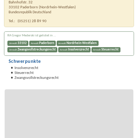
Bahnhofstr. 32
33102
Paderborn
(
Nordrhein-Westfalen
)
Bundesrepublik Deutschland
Tel.:
(05251) 28 89 90
RA Gregor Mederski ist gelistet in ...
33102
Paderborn
Nordrhein-Westfalen
Anwalt
Anwalt
Anwalt
Zwangsvollstreckungsrecht
Insolvenzrecht
Steuerrecht
Anwalt
Anwalt
Anwalt
Schwerpunkte
Insolvenzrecht
Steuerrecht
Zwangsvollstreckungsrecht