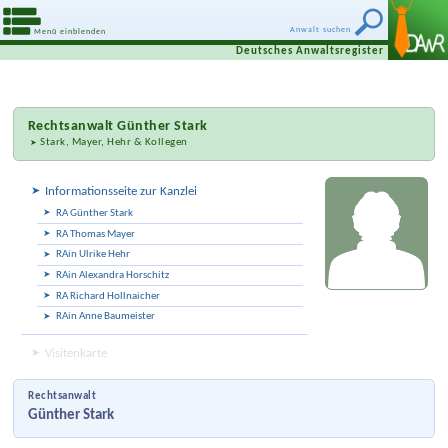
Anwalt suchen
Menü einblenden
Deutsches Anwaltsregister
Rechtsanwalt
Günther Stark
Stark, Mayer, Hehr & Kollegen
Informationsseite zur Kanzlei
RA Günther Stark
RA Thomas Mayer
RAin Ulrike Hehr
RAin Alexandra Horschitz
RA Richard Hollnaicher
RAin Anne Baumeister
Visitenkarte
Rechtsanwalt
Günther Stark