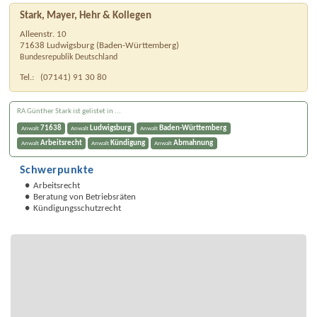
Stark, Mayer, Hehr & Kollegen
Alleenstr. 10
71638
Ludwigsburg
(
Baden-Württemberg
)
Bundesrepublik Deutschland
Tel.:
(07141) 91 30 80
RA Günther Stark ist gelistet in ...
71638
Ludwigsburg
Baden-Württemberg
Anwalt
Anwalt
Anwalt
Arbeitsrecht
Kündigung
Abmahnung
Anwalt
Anwalt
Anwalt
Schwerpunkte
Arbeitsrecht
Beratung von Betriebsräten
Kündigungsschutzrecht