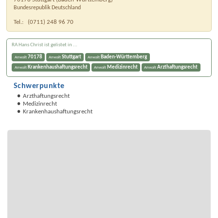
Bundesrepublik Deutschland
Tel.:
(0711) 248 96 70
RA Hans Christ ist gelistet in ...
70178
Stuttgart
Baden-Württemberg
Anwalt
Anwalt
Anwalt
Krankenhaushaftungsrecht
Medizinrecht
Arzthaftungsrecht
Anwalt
Anwalt
Anwalt
Schwerpunkte
Arzthaftungsrecht
Medizinrecht
Krankenhaushaftungsrecht