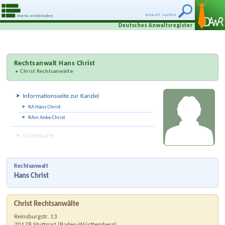
Anwalt suchen
Menü einblenden
Deutsches Anwaltsregister
Rechtsanwalt
Hans Christ
Christ Rechtsanwälte
Informationsseite zur Kanzlei
RA Hans Christ
RAin Anke Christ
Visitenkarte
Rechtsanwalt
Hans Christ
Christ Rechtsanwälte
Reinsburgstr. 13
70178
Stuttgart
(
Baden-Württemberg
)