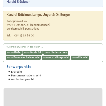
Harald Brückner
Kanzlei Brückner, Lange, Unger & Dr. Berger
Kollegienwall 26
49074
Osnabrück
(
Niedersachsen
)
Bundesrepublik Deutschland
Tel.:
(0541) 35 84 00
RA Harald Brückner ist gelistet in ...
49074
Osnabrück
Niedersachsen
Anwalt
Anwalt
Anwalt
Personenschadensrecht
Arzthaftungsrecht
Erbrecht
Anwalt
Anwalt
Anwalt
Schwerpunkte
Erbrecht
Personenschadensrecht
Arzthaftungsrecht