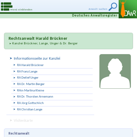
Anwalt suchen
Menü einblenden
Deutsches Anwaltsregister
Rechtsanwalt
Harald Brückner
Kanzlei Brückner, Lange, Unger & Dr. Berger
Informationsseite zur Kanzlei
RA Harald Brückner
RA Franz Lange
RA Detlef Unger
RA Dr. Martin Berger
RAin Martina Kleine
RA Dr. Thorsten Arnemann
RA Jörg Gottschlich
RA Christian Lange
Visitenkarte
Rechtsanwalt