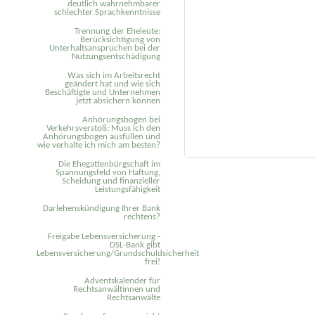
deutlich wahrnehmbarer
schlechter Sprachkenntnisse
Trennung der Eheleute:
Berücksichtigung von
Unterhaltsansprüchen bei der
Nutzungsentschädigung
Was sich im Arbeitsrecht
geändert hat und wie sich
Beschäftigte und Unternehmen
jetzt absichern können
Anhörungsbogen bei
Verkehrsverstoß: Muss ich den
Anhörungsbogen ausfüllen und
wie verhalte ich mich am besten?
Die Ehegattenbürgschaft im
Spannungsfeld von Haftung,
Scheidung und finanzieller
Leistungsfähigkeit
Darlehenskündigung Ihrer Bank
rechtens?
Freigabe Lebensversicherung -
DSL-Bank gibt
Lebensversicherung/Grundschuldsicherheit
frei!
Adventskalender für
Rechtsanwältinnen und
Rechtsanwälte