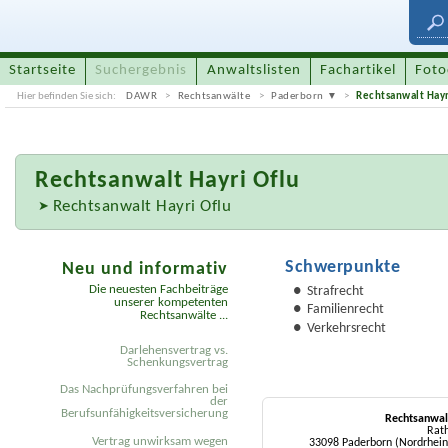
Startseite
Suchergebnis
Anwaltslisten
Fachartikel
Foto
Hier befinden Sie sich:
DAWR
Rechtsanwälte
Paderborn
Rechtsanwalt Hayr
Rechtsanwalt
Hayri Oflu
Rechtsanwalt Hayri Oflu
Schwerpunkte
Neu und informativ
Die neuesten Fachbeiträge
Strafrecht
unserer kompetenten
Familienrecht
Rechtsanwälte ...
Verkehrsrecht
Darlehensvertrag vs.
Schenkungsvertrag
Das Nachprüfungsverfahren bei
der
Berufsunfähigkeitsversicherung
Rechtsanwal
Rat
Vertrag unwirksam wegen
33098 Paderborn (Nordrhein