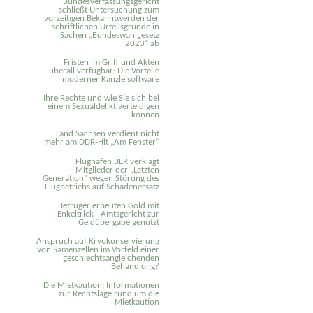
Bundesverfassungsgericht
schließt Untersuchung zum
vorzeitigen Bekanntwerden der
schriftlichen Urteilsgründe in
Sachen „Bundeswahlgesetz
2023“ ab
Fristen im Griff und Akten
überall verfügbar: Die Vorteile
moderner Kanzleisoftware
Ihre Rechte und wie Sie sich bei
einem Sexual­delikt verteidigen
können
Land Sachsen verdient nicht
mehr am DDR-Hit „Am Fenster“
Flughafen BER verklagt
Mitglieder der „Letzten
Generation“ wegen Störung des
Flugbetriebs auf Schadenersatz
Betrüger erbeuten Gold mit
Enkeltrick - Amtsgericht zur
Geldübergabe genutzt
Anspruch auf Kryokonservierung
von Samenzellen im Vorfeld einer
geschlechtsangleichenden
Behandlung?
Die Mietkaution: Informationen
zur Rechtslage rund um die
Mietkaution