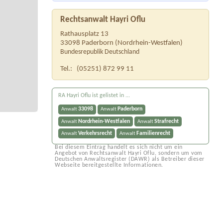
Rechtsanwalt Hayri Oflu
Rathausplatz 13
33098
Paderborn
(
Nordrhein-Westfalen
)
Bundesrepublik Deutschland
Tel.:
(05251) 872 99 11
RA Hayri Oflu ist gelistet in ...
33098
Paderborn
Anwalt
Anwalt
Nordrhein-Westfalen
Strafrecht
Anwalt
Anwalt
Verkehrsrecht
Familienrecht
Anwalt
Anwalt
Bei diesem Eintrag handelt es sich nicht um ein
Angebot von Rechtsanwalt Hayri Oflu, sondern um vom
Deutschen Anwaltsregister (DAWR) als Betreiber dieser
Webseite bereitgestellte Informationen.