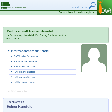
Anwalt suchen
Menü einblenden
Deutsches Anwaltsregister
Rechtsanwalt
Heiner Hanefeld
Schwarze, Hanefeld, Dr. Dabag Rechtsanwälte
PartGmbB
Informationsseite zur Kanzlei
RA Wilfried Schwarze
RA Wolfgang Rompel
RA Gunter Petschelt
RA Heiner Hanefeld
RA Henning Schwarze
RA Dr. Tigran Dabag
Visitenkarte
Rechtsanwalt
Heiner Hanefeld