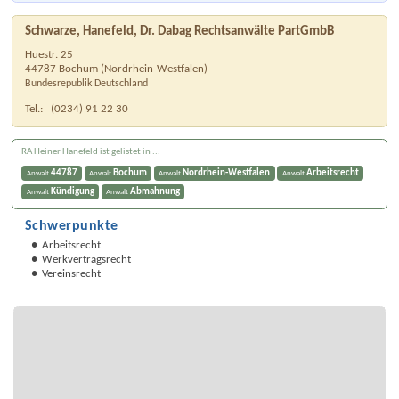
Schwarze, Hanefeld, Dr. Dabag Rechtsanwälte PartGmbB
Huestr. 25
44787
Bochum
(
Nordrhein-Westfalen
)
Bundesrepublik Deutschland
Tel.:
(0234) 91 22 30
RA Heiner Hanefeld ist gelistet in ...
44787
Bochum
Nordrhein-Westfalen
Arbeitsrecht
Anwalt
Anwalt
Anwalt
Anwalt
Kündigung
Abmahnung
Anwalt
Anwalt
Schwerpunkte
Arbeitsrecht
Werkvertragsrecht
Vereinsrecht