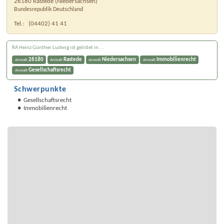
26180
Rastede
(
Niedersachsen
)
Bundesrepublik Deutschland
Tel.:
(04402) 41 41
RA Heinz Günther Ludwig ist gelistet in ...
26180
Rastede
Niedersachsen
Immobilienrecht
Anwalt
Anwalt
Anwalt
Anwalt
Gesellschaftsrecht
Anwalt
Schwerpunkte
Gesellschaftsrecht
Immobilienrecht