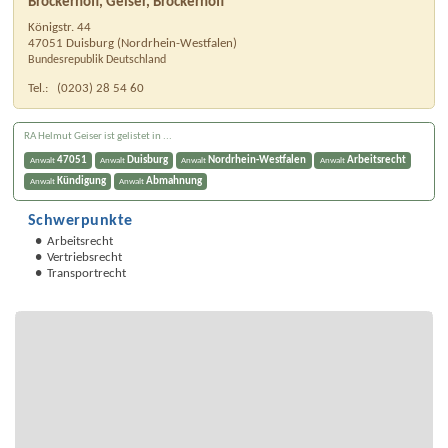
Brockerhoff, Geiser, Brockerhoff
Königstr. 44
47051
Duisburg
(
Nordrhein-Westfalen
)
Bundesrepublik Deutschland
Tel.:
(0203) 28 54 60
RA Helmut Geiser ist gelistet in ...
47051
Duisburg
Nordrhein-Westfalen
Arbeitsrecht
Anwalt
Anwalt
Anwalt
Anwalt
Kündigung
Abmahnung
Anwalt
Anwalt
Schwerpunkte
Arbeitsrecht
Vertriebsrecht
Transportrecht