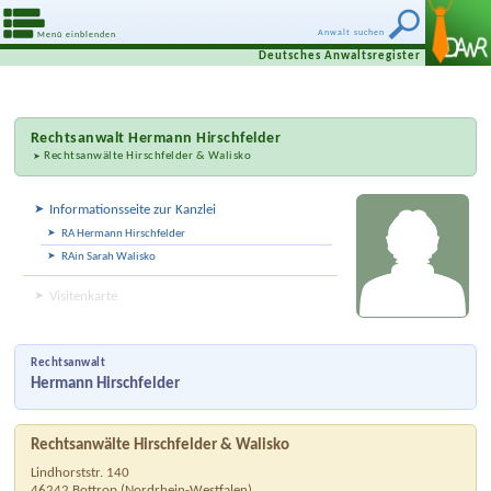
Anwalt suchen
Menü einblenden
Deutsches Anwaltsregister
Rechtsanwalt
Hermann Hirschfelder
Rechtsanwälte Hirschfelder & Walisko
Informationsseite zur Kanzlei
RA Hermann Hirschfelder
RAin Sarah Walisko
Visitenkarte
Rechtsanwalt
Hermann Hirschfelder
Rechtsanwälte Hirschfelder & Walisko
Lindhorststr. 140
46242
Bottrop
(
Nordrhein-Westfalen
)