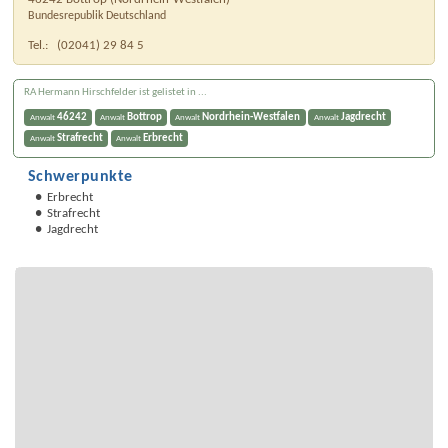
Bundesrepublik Deutschland
Tel.:
(02041) 29 84 5
RA Hermann Hirschfelder ist gelistet in ...
46242
Bottrop
Nordrhein-Westfalen
Jagdrecht
Anwalt
Anwalt
Anwalt
Anwalt
Strafrecht
Erbrecht
Anwalt
Anwalt
Schwerpunkte
Erbrecht
Strafrecht
Jagdrecht