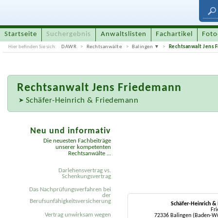
Startseite
Suchergebnis
Anwaltslisten
Fachartikel
Foto
Hier befinden Sie sich:
DAWR
Rechtsanwälte
Balingen
Rechtsanwalt Jens 
Rechtsanwalt
Jens Friedemann
Schäfer-Heinrich & Friedemann
Neu und informativ
Die neuesten Fachbeiträge
unserer kompetenten
Rechtsanwälte ...
Darlehensvertrag vs.
Schenkungsvertrag
Das Nachprüfungsverfahren bei
der
Berufsunfähigkeitsversicherung
Schäfer-Heinrich &
Fri
Vertrag unwirksam wegen
72336 Balingen (Baden-W