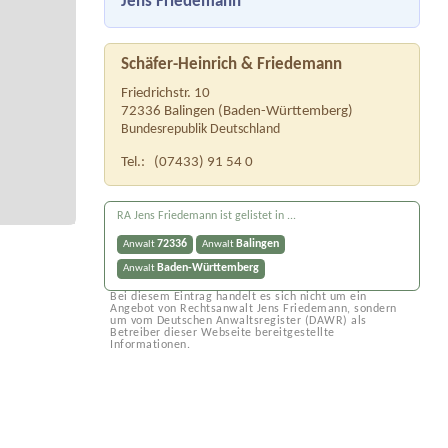
Jens Friedemann
Schäfer-Heinrich & Friedemann
Friedrichstr. 10
72336
Balingen
(
Baden-Württemberg
)
Bundesrepublik Deutschland
Tel.:
(07433) 91 54 0
RA Jens Friedemann ist gelistet in ...
72336
Balingen
Anwalt
Anwalt
Baden-Württemberg
Anwalt
Bei diesem Eintrag handelt es sich nicht um ein
Angebot von Rechtsanwalt Jens Friedemann, sondern
um vom Deutschen Anwaltsregister (DAWR) als
Betreiber dieser Webseite bereitgestellte
Informationen.