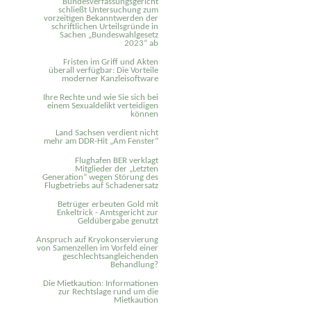
Bundesverfassungsgericht
schließt Untersuchung zum
vorzeitigen Bekanntwerden der
schriftlichen Urteilsgründe in
Sachen „Bundeswahlgesetz
2023“ ab
Fristen im Griff und Akten
überall verfügbar: Die Vorteile
moderner Kanzleisoftware
Ihre Rechte und wie Sie sich bei
einem Sexual­delikt verteidigen
können
Land Sachsen verdient nicht
mehr am DDR-Hit „Am Fenster“
Flughafen BER verklagt
Mitglieder der „Letzten
Generation“ wegen Störung des
Flugbetriebs auf Schadenersatz
Betrüger erbeuten Gold mit
Enkeltrick - Amtsgericht zur
Geldübergabe genutzt
Anspruch auf Kryokonservierung
von Samenzellen im Vorfeld einer
geschlechtsangleichenden
Behandlung?
Die Mietkaution: Informationen
zur Rechtslage rund um die
Mietkaution