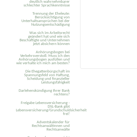
deutlich wahrnehmbarer
schlechter Sprachkenntnisse
Trennung der Eheleute:
Berücksichtigung von
Unterhaltsansprüchen bei der
Nutzungsentschädigung
Was sich im Arbeitsrecht
geändert hat und wie sich
Beschäftigte und Unternehmen
jetzt absichern können
Anhörungsbogen bei
Verkehrsverstoß: Muss ich den
Anhörungsbogen ausfüllen und
wie verhalte ich mich am besten?
Die Ehegattenbürgschaft im
Spannungsfeld von Haftung,
Scheidung und finanzieller
Leistungsfähigkeit
Darlehenskündigung Ihrer Bank
rechtens?
Freigabe Lebensversicherung -
DSL-Bank gibt
Lebensversicherung/Grundschuldsicherheit
frei!
Adventskalender für
Rechtsanwältinnen und
Rechtsanwälte