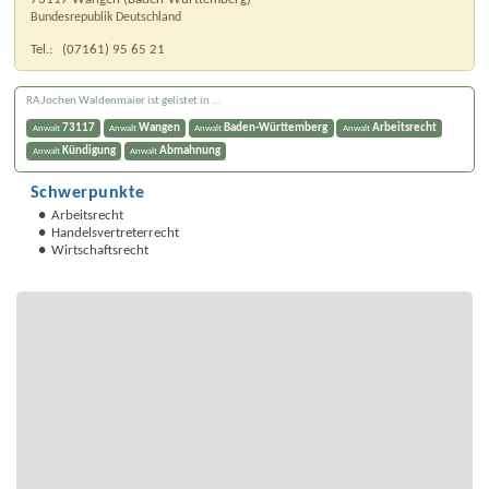
Bundesrepublik Deutschland
Tel.:
(07161) 95 65 21
RA Jochen Waldenmaier ist gelistet in ...
73117
Wangen
Baden-Württemberg
Arbeitsrecht
Anwalt
Anwalt
Anwalt
Anwalt
Kündigung
Abmahnung
Anwalt
Anwalt
Schwerpunkte
Arbeitsrecht
Handelsvertreterrecht
Wirtschaftsrecht