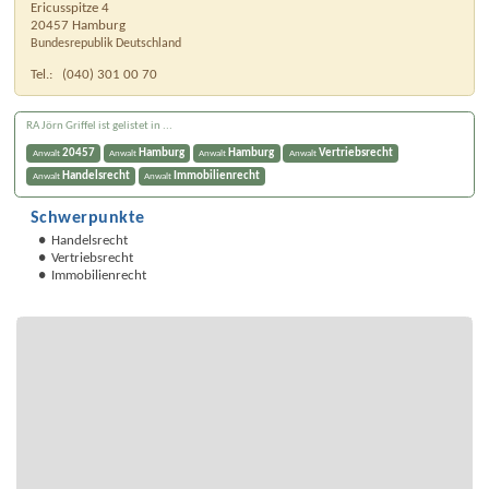
Ericusspitze 4
20457
Hamburg
Bundesrepublik Deutschland
Tel.:
(040) 301 00 70
RA Jörn Griffel ist gelistet in ...
20457
Hamburg
Hamburg
Vertriebsrecht
Anwalt
Anwalt
Anwalt
Anwalt
Handelsrecht
Immobilienrecht
Anwalt
Anwalt
Schwerpunkte
Handelsrecht
Vertriebsrecht
Immobilienrecht