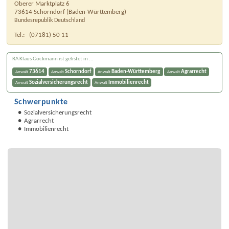
Oberer Marktplatz 6
73614
Schorndorf
(
Baden-Württemberg
)
Bundesrepublik Deutschland
Tel.:
(07181) 50 11
RA Klaus Göckmann ist gelistet in ...
73614
Schorndorf
Baden-Württemberg
Agrarrecht
Anwalt
Anwalt
Anwalt
Anwalt
Sozialversicherungsrecht
Immobilienrecht
Anwalt
Anwalt
Schwerpunkte
Sozialversicherungsrecht
Agrarrecht
Immobilienrecht