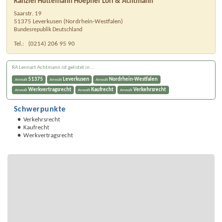
Kanzlei Hüttemann Hoepner Lori & Achtmann
Saarstr. 19
51375
Leverkusen
(
Nordrhein-Westfalen
)
Bundesrepublik Deutschland
Tel.:
(0214) 206 95 90
RA Lennart Achtmann ist gelistet in ...
51375
Leverkusen
Nordrhein-Westfalen
Anwalt
Anwalt
Anwalt
Werkvertragsrecht
Kaufrecht
Verkehrsrecht
Anwalt
Anwalt
Anwalt
Schwerpunkte
Verkehrsrecht
Kaufrecht
Werkvertragsrecht