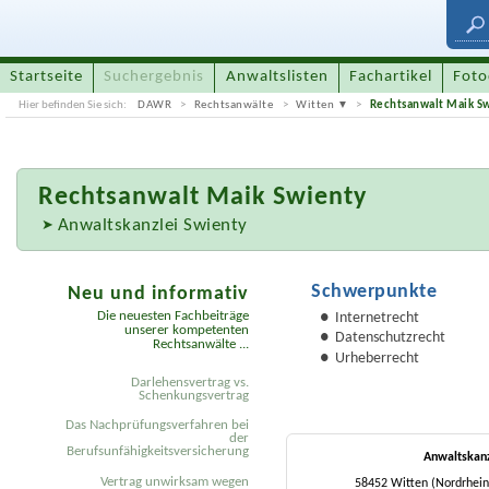
Startseite
Suchergebnis
Anwaltslisten
Fachartikel
Foto
Hier befinden Sie sich:
DAWR
Rechtsanwälte
Witten
Rechtsanwalt Maik S
Rechtsanwalt
Maik Swienty
Anwaltskanzlei Swienty
Schwerpunkte
Neu und informativ
Die neuesten Fachbeiträge
Internetrecht
unserer kompetenten
Datenschutzrecht
Rechtsanwälte ...
Urheberrecht
Darlehensvertrag vs.
Schenkungsvertrag
Das Nachprüfungsverfahren bei
der
Berufsunfähigkeitsversicherung
Anwaltskanz
Vertrag unwirksam wegen
58452 Witten (Nordrhein