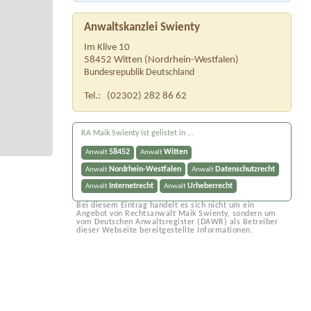
Anwaltskanzlei Swienty
Im Klive 10
58452
Witten
(
Nordrhein-Westfalen
)
Bundesrepublik Deutschland
Tel.:
(02302) 282 86 62
RA Maik Swienty ist gelistet in ...
58452
Witten
Anwalt
Anwalt
Nordrhein-Westfalen
Datenschutzrecht
Anwalt
Anwalt
Internetrecht
Urheberrecht
Anwalt
Anwalt
Bei diesem Eintrag handelt es sich nicht um ein
Angebot von Rechtsanwalt Maik Swienty, sondern um
vom Deutschen Anwaltsregister (DAWR) als Betreiber
dieser Webseite bereitgestellte Informationen.