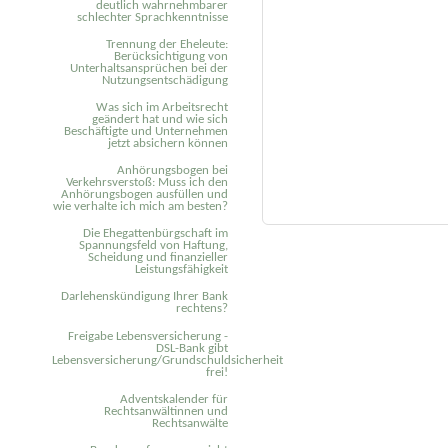
deutlich wahrnehmbarer
schlechter Sprachkenntnisse
Trennung der Eheleute:
Berücksichtigung von
Unterhaltsansprüchen bei der
Nutzungsentschädigung
Was sich im Arbeitsrecht
geändert hat und wie sich
Beschäftigte und Unternehmen
jetzt absichern können
Anhörungsbogen bei
Verkehrsverstoß: Muss ich den
Anhörungsbogen ausfüllen und
wie verhalte ich mich am besten?
Die Ehegattenbürgschaft im
Spannungsfeld von Haftung,
Scheidung und finanzieller
Leistungsfähigkeit
Darlehenskündigung Ihrer Bank
rechtens?
Freigabe Lebensversicherung -
DSL-Bank gibt
Lebensversicherung/Grundschuldsicherheit
frei!
Adventskalender für
Rechtsanwältinnen und
Rechtsanwälte