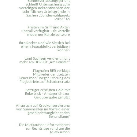
Bundesverfassungsgericht
schließt Untersuchung zum
vorzeitigen Bekanntwerden der
schriftlichen Urteilsgründe in
Sachen „Bundeswahlgesetz
2023“ ab
Fristen im Griff und Akten
überall verfügbar: Die Vorteile
moderner Kanzleisoftware
Ihre Rechte und wie Sie sich bei
einem Sexual­delikt verteidigen
können
Land Sachsen verdient nicht
mehr am DDR-Hit „Am Fenster“
Flughafen BER verklagt
Mitglieder der „Letzten
Generation“ wegen Störung des
Flugbetriebs auf Schadenersatz
Betrüger erbeuten Gold mit
Enkeltrick - Amtsgericht zur
Geldübergabe genutzt
Anspruch auf Kryokonservierung
von Samenzellen im Vorfeld einer
geschlechtsangleichenden
Behandlung?
Die Mietkaution: Informationen
zur Rechtslage rund um die
Mietkaution