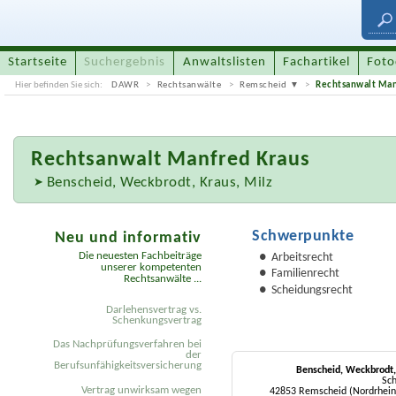
Startseite
Suchergebnis
Anwaltslisten
Fachartikel
Foto
Hier befinden Sie sich:
DAWR
Rechtsanwälte
Remscheid
Rechtsanwalt Man
Rechtsanwalt
Manfred Kraus
Benscheid, Weckbrodt, Kraus, Milz
Schwerpunkte
Neu und informativ
Die neuesten Fachbeiträge
Arbeitsrecht
unserer kompetenten
Familienrecht
Rechtsanwälte ...
Scheidungsrecht
Darlehensvertrag vs.
Schenkungsvertrag
Das Nachprüfungsverfahren bei
der
Berufsunfähigkeitsversicherung
Benscheid, Weckbrodt,
Sch
Vertrag unwirksam wegen
42853 Remscheid (Nordrhein