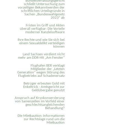
Bundesverfassungsgericht
schließt Untersuchung zum
vorzeitigen Bekanntwerden der
schriftlichen Urteilsgründe in
Sachen „Bundeswahlgesetz
2023“ ab
Fristen im Griff und Akten
überall verfügbar: Die Vorteile
moderner Kanzleisoftware
Ihre Rechte und wie Sie sich bei
einem Sexual­delikt verteidigen
können
Land Sachsen verdient nicht
mehr am DDR-Hit „Am Fenster“
Flughafen BER verklagt
Mitglieder der „Letzten
Generation“ wegen Störung des
Flugbetriebs auf Schadenersatz
Betrüger erbeuten Gold mit
Enkeltrick - Amtsgericht zur
Geldübergabe genutzt
Anspruch auf Kryokonservierung
von Samenzellen im Vorfeld einer
geschlechtsangleichenden
Behandlung?
Die Mietkaution: Informationen
zur Rechtslage rund um die
Mietkaution