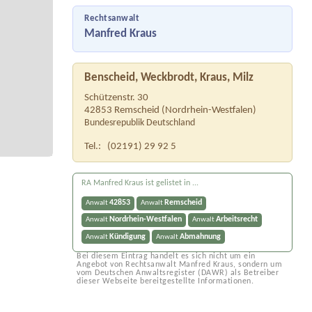
Rechtsanwalt
Manfred Kraus
Benscheid, Weckbrodt, Kraus, Milz
Schützenstr. 30
42853
Remscheid
(
Nordrhein-Westfalen
)
Bundesrepublik Deutschland
Tel.:
(02191) 29 92 5
RA Manfred Kraus ist gelistet in ...
42853
Remscheid
Anwalt
Anwalt
Nordrhein-Westfalen
Arbeitsrecht
Anwalt
Anwalt
Kündigung
Abmahnung
Anwalt
Anwalt
Bei diesem Eintrag handelt es sich nicht um ein
Angebot von Rechtsanwalt Manfred Kraus, sondern um
vom Deutschen Anwaltsregister (DAWR) als Betreiber
dieser Webseite bereitgestellte Informationen.