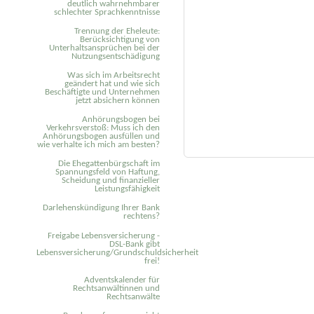
deutlich wahrnehmbarer
schlechter Sprachkenntnisse
Trennung der Eheleute:
Berücksichtigung von
Unterhaltsansprüchen bei der
Nutzungsentschädigung
Was sich im Arbeitsrecht
geändert hat und wie sich
Beschäftigte und Unternehmen
jetzt absichern können
Anhörungsbogen bei
Verkehrsverstoß: Muss ich den
Anhörungsbogen ausfüllen und
wie verhalte ich mich am besten?
Die Ehegattenbürgschaft im
Spannungsfeld von Haftung,
Scheidung und finanzieller
Leistungsfähigkeit
Darlehenskündigung Ihrer Bank
rechtens?
Freigabe Lebensversicherung -
DSL-Bank gibt
Lebensversicherung/Grundschuldsicherheit
frei!
Adventskalender für
Rechtsanwältinnen und
Rechtsanwälte