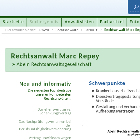
Startseite
Suchergebnis
Anwaltslisten
Fachartikel
Foto
Hier befinden Sie sich:
DAWR
Rechtsanwälte
Berlin
Rechtsanwalt Marc Re
Rechtsanwalt
Marc Repey
Abeln Rechtsanwaltsgesellschaft
Schwerpunkte
Neu und informativ
Die neuesten Fachbeiträge
Krankenhausarbeitsrecht
unserer kompetenten
Dienstvertragsgestaltung
Rechtsanwälte ...
Vorstände
Gestaltung und Verhandl
Darlehensvertrag vs.
Aufhebungsverträgen
Schenkungsvertrag
Das Nachprüfungsverfahren bei
der
Berufsunfähigkeitsversicherung
Abeln Rechtsanwalts
Kurfür
Vertrag unwirksam wegen