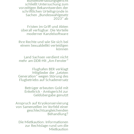
Bundesverfassungsgericht
schließt Untersuchung zum
vorzeitigen Bekanntwerden der
schriftlichen Urteilsgründe in
Sachen „Bundeswahlgesetz
2023“ ab
Fristen im Griff und Akten
überall verfügbar: Die Vorteile
moderner Kanzleisoftware
Ihre Rechte und wie Sie sich bei
einem Sexual­delikt verteidigen
können
Land Sachsen verdient nicht
mehr am DDR-Hit „Am Fenster“
Flughafen BER verklagt
Mitglieder der „Letzten
Generation“ wegen Störung des
Flugbetriebs auf Schadenersatz
Betrüger erbeuten Gold mit
Enkeltrick - Amtsgericht zur
Geldübergabe genutzt
Anspruch auf Kryokonservierung
von Samenzellen im Vorfeld einer
geschlechtsangleichenden
Behandlung?
Die Mietkaution: Informationen
zur Rechtslage rund um die
Mietkaution