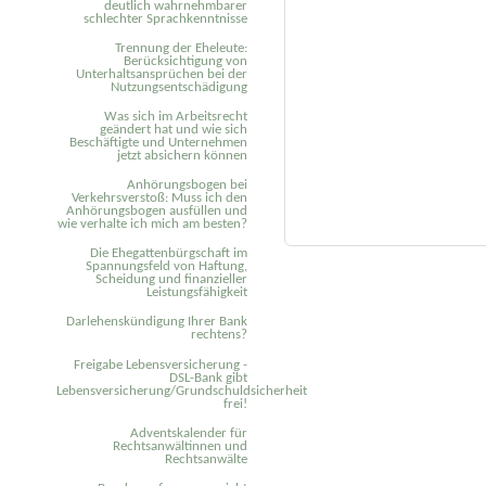
deutlich wahrnehmbarer
schlechter Sprachkenntnisse
Trennung der Eheleute:
Berücksichtigung von
Unterhaltsansprüchen bei der
Nutzungsentschädigung
Was sich im Arbeitsrecht
geändert hat und wie sich
Beschäftigte und Unternehmen
jetzt absichern können
Anhörungsbogen bei
Verkehrsverstoß: Muss ich den
Anhörungsbogen ausfüllen und
wie verhalte ich mich am besten?
Die Ehegattenbürgschaft im
Spannungsfeld von Haftung,
Scheidung und finanzieller
Leistungsfähigkeit
Darlehenskündigung Ihrer Bank
rechtens?
Freigabe Lebensversicherung -
DSL-Bank gibt
Lebensversicherung/Grundschuldsicherheit
frei!
Adventskalender für
Rechtsanwältinnen und
Rechtsanwälte