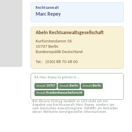
Rechtsanwalt
Marc Repey
Abeln Rechtsanwaltsgesellschaft
Kurfürstendamm 56
10707
Berlin
Bundesrepublik Deutschland
Tel.:
(030) 88 70 48 00
RA Marc Repey ist gelistet in ...
10707
Berlin
Berlin
Anwalt
Anwalt
Anwalt
Krankenhausarbeitsrecht
Anwalt
Bei diesem Eintrag handelt es sich nicht um ein
Angebot von Rechtsanwalt Marc Repey, sondern um
vom Deutschen Anwaltsregister (DAWR) als Betreiber
dieser Webseite bereitgestellte Informationen.