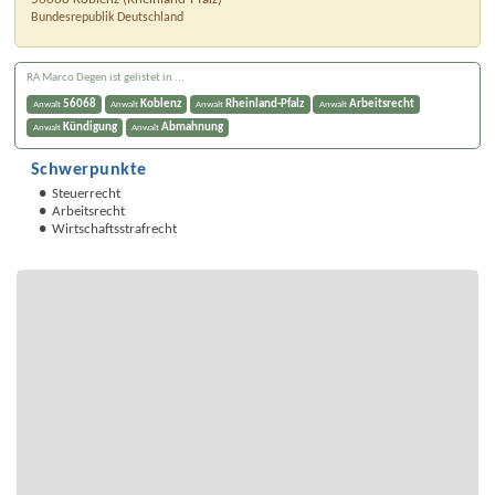
Bundesrepublik Deutschland
RA Marco Degen ist gelistet in ...
56068
Koblenz
Rheinland-Pfalz
Arbeitsrecht
Anwalt
Anwalt
Anwalt
Anwalt
Kündigung
Abmahnung
Anwalt
Anwalt
Schwerpunkte
Steuerrecht
Arbeitsrecht
Wirtschaftsstrafrecht