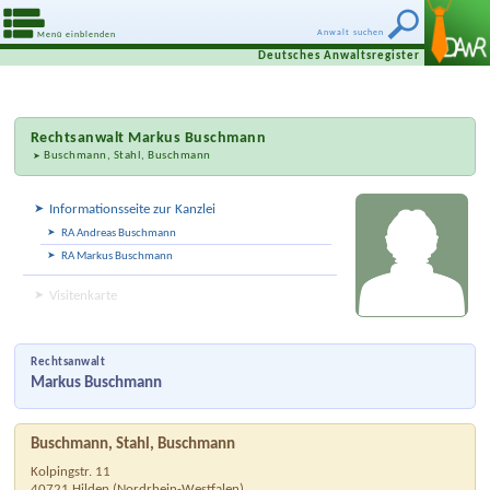
Anwalt suchen
Menü einblenden
Deutsches Anwaltsregister
Rechtsanwalt
Markus Buschmann
Buschmann, Stahl, Buschmann
Informationsseite zur Kanzlei
RA Andreas Buschmann
RA Markus Buschmann
Visitenkarte
Rechtsanwalt
Markus Buschmann
Buschmann, Stahl, Buschmann
Kolpingstr. 11
40721
Hilden
(
Nordrhein-Westfalen
)