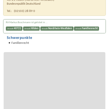
Bundesrepublik Deutschland
Tel.:
(02103) 28 89 0
RA Markus Buschmann ist gelistet in ...
40721
Hilden
Nordrhein-Westfalen
Familienrecht
Anwalt
Anwalt
Anwalt
Anwalt
Schwerpunkte
Familienrecht