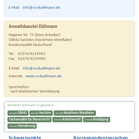
E-Mail:
info@ra-duellmann.de
Anwaltskanzlei Düllmann
Hagener Str. 75 (Dom-Arkaden)
58642
Iserlohn
(
Nordrhein-Westfalen
)
Bundesrepublik Deutschland
Tel.:
02374/9219962
Fax:
02374/9219963
E-Mail:
info@ra-duellmann.de
Internet:
www.ra-duellmann.de
Sprechzeiten:
nach telefonischer Vereinbarung
RA Martin Düllmann ist gelistet in ...
58642
Iserlohn
Nordrhein-Westfalen
Anwalt
Anwalt
Anwalt
Fachanwälte für Steuerrecht
Arbeitsrecht
Kündigung
Anwalt
Anwalt
Abmahnung
Anwalt
Schwerpunkte
Korrespondenzsprachen