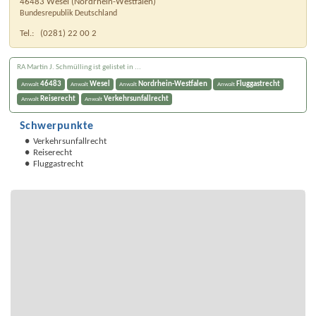
46483
Wesel
(
Nordrhein-Westfalen
)
Bundesrepublik Deutschland
Tel.:
(0281) 22 00 2
RA Martin J. Schmülling ist gelistet in ...
46483
Wesel
Nordrhein-Westfalen
Fluggastrecht
Anwalt
Anwalt
Anwalt
Anwalt
Reiserecht
Verkehrsunfallrecht
Anwalt
Anwalt
Schwerpunkte
Verkehrsunfallrecht
Reiserecht
Fluggastrecht