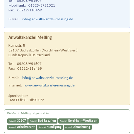
Tel.:
05208/951607
Mobilfunk:
01525/3721021
Fax:
03212/118469
E-Mail:
info@anwaltskanzlei-messing.de
Anwaltskanzlei Meßing
Kampstr. 8
32107
Bad Salzuflen
(
Nordrhein-Westfalen
)
Bundesrepublik Deutschland
Tel.:
05208/951607
Fax:
03212/118469
E-Mail:
info@anwaltskanzlei-messing.de
Internet:
www.anwaltskanzlei-messing.de
Sprechzeiten:
Mo-Fr 8:30 - 18:00 Uhr
RA Martin Meßing ist gelistet in ...
32107
Bad Salzuflen
Nordrhein-Westfalen
Anwalt
Anwalt
Anwalt
Arbeitsrecht
Kündigung
Abmahnung
Anwalt
Anwalt
Anwalt