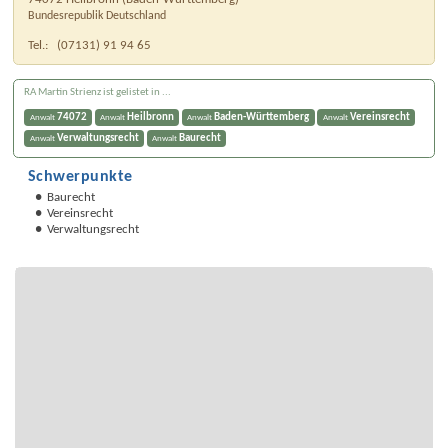
Bundesrepublik Deutschland
Tel.:
(07131) 91 94 65
RA Martin Strienz ist gelistet in ...
74072
Heilbronn
Baden-Württemberg
Vereinsrecht
Anwalt
Anwalt
Anwalt
Anwalt
Verwaltungsrecht
Baurecht
Anwalt
Anwalt
Schwerpunkte
Baurecht
Vereinsrecht
Verwaltungsrecht