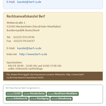
E-Mail:
kanzlei@berf-ra.de
Rechtsanwaltskanzlei Berf
Weberstraße 1
53340
Meckenheim
(
Nordrhein-Westfalen
)
Bundesrepublik Deutschland
Tel.:
02225/9553930
Fax:
02225/9554437
E-Mail:
kanzlei@berf-ra.de
Internet:
http://www.berf-ra.de
Sprechzeiten:
MO-FR 09:00 - 12:00 Uhr und 14:00-17:00 Uhr
außer mittwochs nachmittags
Für diesen Eintrag gilt das Impressum unserer Webseite: http://www.berf-
ra.de/impressum/impressum.html
RA Max-Heiner Berf ist gelistet in ...
53340
Meckenheim
Nordrhein-Westfalen
Anwalt
Anwalt
Anwalt
Arbeitsrecht
Kündigung
Abmahnung
Anwalt
Anwalt
Anwalt