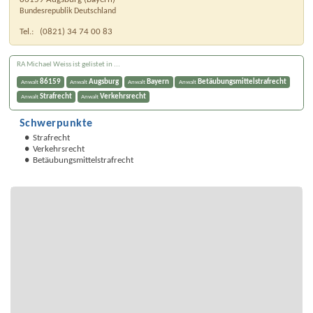
Bundesrepublik Deutschland
Tel.:
(0821) 34 74 00 83
RA Michael Weiss ist gelistet in ...
86159
Augsburg
Bayern
Betäubungsmittelstrafrecht
Anwalt
Anwalt
Anwalt
Anwalt
Strafrecht
Verkehrsrecht
Anwalt
Anwalt
Schwerpunkte
Strafrecht
Verkehrsrecht
Betäubungsmittelstrafrecht