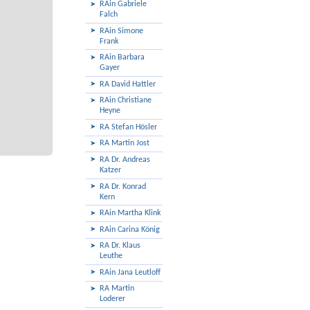
RAin Gabriele
Falch
RAin Simone
Frank
RAin Barbara
Gayer
RA David Hattler
RAin Christiane
Heyne
RA Stefan Hösler
RA Martin Jost
RA Dr. Andreas
Katzer
RA Dr. Konrad
Kern
RAin Martha Klink
RAin Carina König
RA Dr. Klaus
Leuthe
RAin Jana Leutloff
RA Martin
Loderer