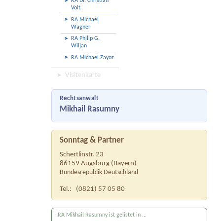
RA Dr. Christian
Voit
RA Michael
Wagner
RA Philip G.
Wiljan
RA Michael Zayoz
Visitenkarte
Rechtsanwalt
Mikhail Rasumny
Sonntag & Partner
Schertlinstr. 23
86159
Augsburg
(
Bayern
)
Bundesrepublik Deutschland
Tel.:
(0821) 57 05 80
RA Mikhail Rasumny ist gelistet in ...