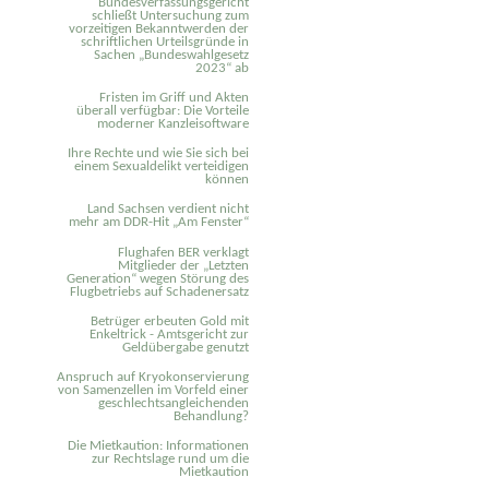
Bundesverfassungsgericht
schließt Untersuchung zum
vorzeitigen Bekanntwerden der
schriftlichen Urteilsgründe in
Sachen „Bundeswahlgesetz
2023“ ab
Fristen im Griff und Akten
überall verfügbar: Die Vorteile
moderner Kanzleisoftware
Ihre Rechte und wie Sie sich bei
einem Sexual­delikt verteidigen
können
Land Sachsen verdient nicht
mehr am DDR-Hit „Am Fenster“
Flughafen BER verklagt
Mitglieder der „Letzten
Generation“ wegen Störung des
Flugbetriebs auf Schadenersatz
Betrüger erbeuten Gold mit
Enkeltrick - Amtsgericht zur
Geldübergabe genutzt
Anspruch auf Kryokonservierung
von Samenzellen im Vorfeld einer
geschlechtsangleichenden
Behandlung?
Die Mietkaution: Informationen
zur Rechtslage rund um die
Mietkaution