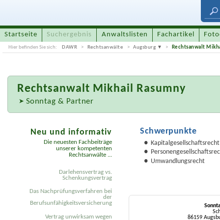
Startseite
Suchergebnis
Anwaltslisten
Fachartikel
Foto
Hier befinden Sie sich:
DAWR
Rechtsanwälte
Augsburg
Rechtsanwalt Mikh
Rechtsanwalt
Mikhail Rasumny
Sonntag & Partner
Schwerpunkte
Neu und informativ
Die neuesten Fachbeiträge
Kapitalgesellschaftsrecht
unserer kompetenten
Personengesellschaftsrec
Rechtsanwälte ...
Umwandlungsrecht
Darlehensvertrag vs.
Schenkungsvertrag
Das Nachprüfungsverfahren bei
der
Berufsunfähigkeitsversicherung
Sonnta
Sch
Vertrag unwirksam wegen
86159 Augsbu