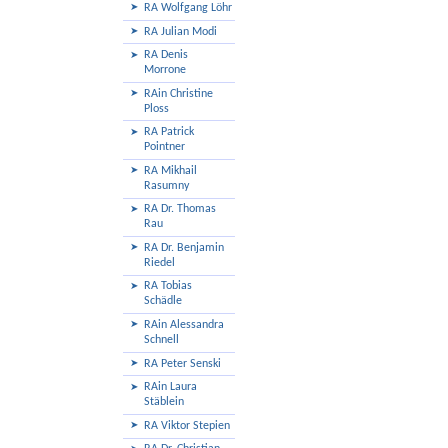
RA Wolfgang Löhr
RA Julian Modi
RA Denis
Morrone
RAin Christine
Ploss
RA Patrick
Pointner
RA Mikhail
Rasumny
RA Dr. Thomas
Rau
RA Dr. Benjamin
Riedel
RA Tobias
Schädle
RAin Alessandra
Schnell
RA Peter Senski
RAin Laura
Stäblein
RA Viktor Stepien