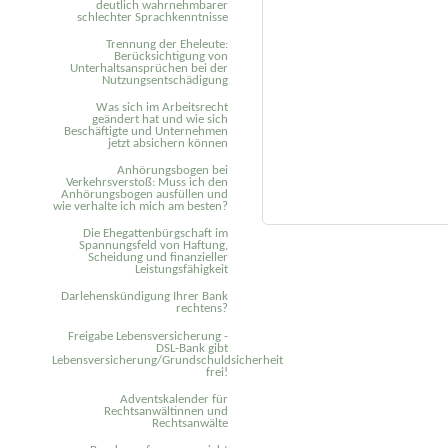
deutlich wahrnehmbarer
schlechter Sprachkenntnisse
Trennung der Eheleute:
Berücksichtigung von
Unterhaltsansprüchen bei der
Nutzungsentschädigung
Was sich im Arbeitsrecht
geändert hat und wie sich
Beschäftigte und Unternehmen
jetzt absichern können
Anhörungsbogen bei
Verkehrsverstoß: Muss ich den
Anhörungsbogen ausfüllen und
wie verhalte ich mich am besten?
Die Ehegattenbürgschaft im
Spannungsfeld von Haftung,
Scheidung und finanzieller
Leistungsfähigkeit
Darlehenskündigung Ihrer Bank
rechtens?
Freigabe Lebensversicherung -
DSL-Bank gibt
Lebensversicherung/Grundschuldsicherheit
frei!
Adventskalender für
Rechtsanwältinnen und
Rechtsanwälte