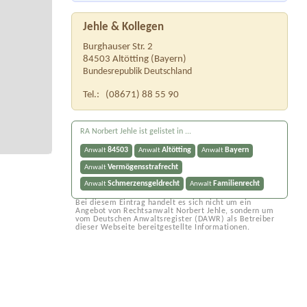
Jehle & Kollegen
Burghauser Str. 2
84503
Altötting
(
Bayern
)
Bundesrepublik Deutschland
Tel.:
(08671) 88 55 90
RA Norbert Jehle ist gelistet in ...
84503
Altötting
Bayern
Anwalt
Anwalt
Anwalt
Vermögensstrafrecht
Anwalt
Schmerzensgeldrecht
Familienrecht
Anwalt
Anwalt
Bei diesem Eintrag handelt es sich nicht um ein
Angebot von Rechtsanwalt Norbert Jehle, sondern um
vom Deutschen Anwaltsregister (DAWR) als Betreiber
dieser Webseite bereitgestellte Informationen.