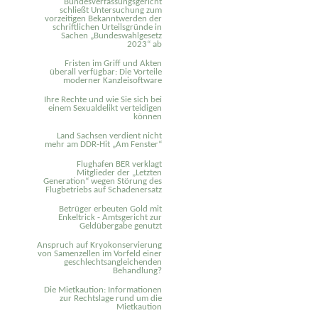
Bundesverfassungsgericht
schließt Untersuchung zum
vorzeitigen Bekanntwerden der
schriftlichen Urteilsgründe in
Sachen „Bundeswahlgesetz
2023“ ab
Fristen im Griff und Akten
überall verfügbar: Die Vorteile
moderner Kanzleisoftware
Ihre Rechte und wie Sie sich bei
einem Sexual­delikt verteidigen
können
Land Sachsen verdient nicht
mehr am DDR-Hit „Am Fenster“
Flughafen BER verklagt
Mitglieder der „Letzten
Generation“ wegen Störung des
Flugbetriebs auf Schadenersatz
Betrüger erbeuten Gold mit
Enkeltrick - Amtsgericht zur
Geldübergabe genutzt
Anspruch auf Kryokonservierung
von Samenzellen im Vorfeld einer
geschlechtsangleichenden
Behandlung?
Die Mietkaution: Informationen
zur Rechtslage rund um die
Mietkaution