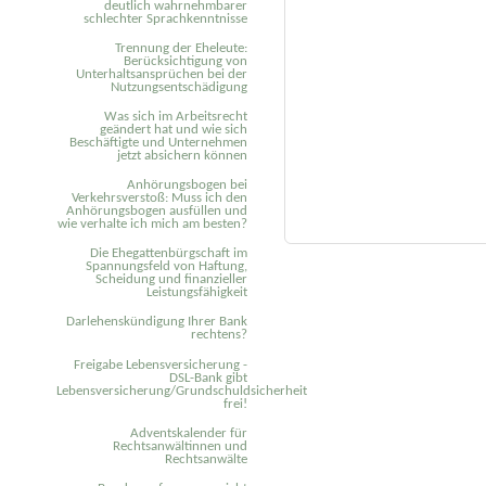
deutlich wahrnehmbarer
schlechter Sprachkenntnisse
Trennung der Eheleute:
Berücksichtigung von
Unterhaltsansprüchen bei der
Nutzungsentschädigung
Was sich im Arbeitsrecht
geändert hat und wie sich
Beschäftigte und Unternehmen
jetzt absichern können
Anhörungsbogen bei
Verkehrsverstoß: Muss ich den
Anhörungsbogen ausfüllen und
wie verhalte ich mich am besten?
Die Ehegattenbürgschaft im
Spannungsfeld von Haftung,
Scheidung und finanzieller
Leistungsfähigkeit
Darlehenskündigung Ihrer Bank
rechtens?
Freigabe Lebensversicherung -
DSL-Bank gibt
Lebensversicherung/Grundschuldsicherheit
frei!
Adventskalender für
Rechtsanwältinnen und
Rechtsanwälte