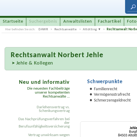
Startseite
Suchergebnis
Anwaltslisten
Fachartikel
Foto
Hier befinden Sie sich:
DAWR
Rechtsanwälte
Altötting
Rechtsanwalt Norbe
Rechtsanwalt
Norbert Jehle
Jehle & Kollegen
Schwerpunkte
Neu und informativ
Die neuesten Fachbeiträge
Familienrecht
unserer kompetenten
Vermögensstrafrecht
Rechtsanwälte ...
Schmerzensgeldrecht
Darlehensvertrag vs.
Schenkungsvertrag
Das Nachprüfungsverfahren bei
der
Berufsunfähigkeitsversicherung
Jehl
Burgh
Vertrag unwirksam wegen
84503 Altött