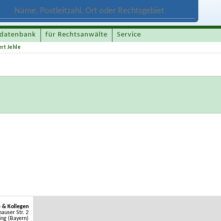
datenbank
für Rechtsanwälte
Service
rt Jehle
e & Kollegen
auser Str. 2
ing (Bayern)