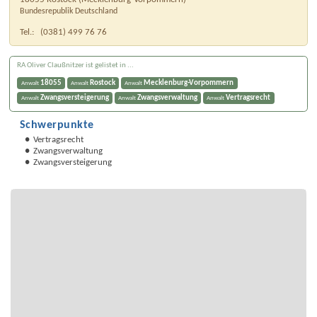
Bundesrepublik Deutschland
Tel.:
(0381) 499 76 76
RA Oliver Claußnitzer ist gelistet in ...
18055
Rostock
Mecklenburg-Vorpommern
Anwalt
Anwalt
Anwalt
Zwangsversteigerung
Zwangsverwaltung
Vertragsrecht
Anwalt
Anwalt
Anwalt
Schwerpunkte
Vertragsrecht
Zwangsverwaltung
Zwangsversteigerung