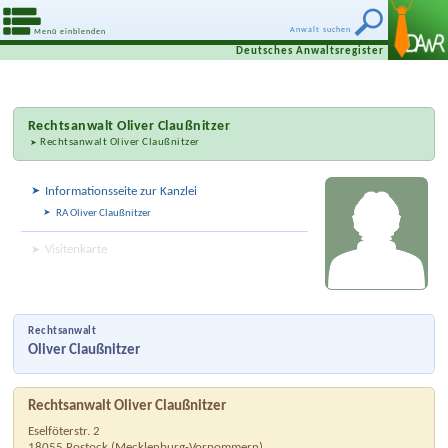
Anwalt suchen
Menü einblenden
Deutsches Anwaltsregister
Rechtsanwalt
Oliver Claußnitzer
Rechtsanwalt Oliver Claußnitzer
Informationsseite zur Kanzlei
RA Oliver Claußnitzer
Visitenkarte
Rechtsanwalt
Oliver Claußnitzer
Rechtsanwalt Oliver Claußnitzer
Eselföterstr. 2
18055
Rostock
(
Mecklenburg-Vorpommern
)