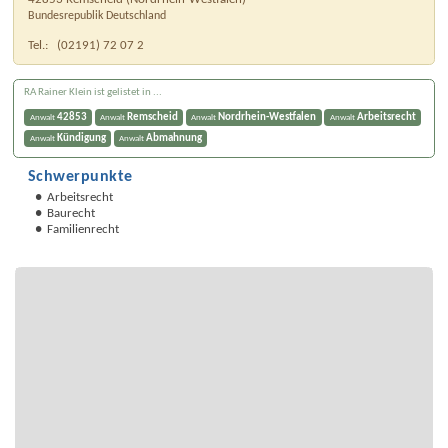
Bundesrepublik Deutschland
Tel.:
(02191) 72 07 2
RA Rainer Klein ist gelistet in ...
42853
Remscheid
Nordrhein-Westfalen
Arbeitsrecht
Anwalt
Anwalt
Anwalt
Anwalt
Kündigung
Abmahnung
Anwalt
Anwalt
Schwerpunkte
Arbeitsrecht
Baurecht
Familienrecht