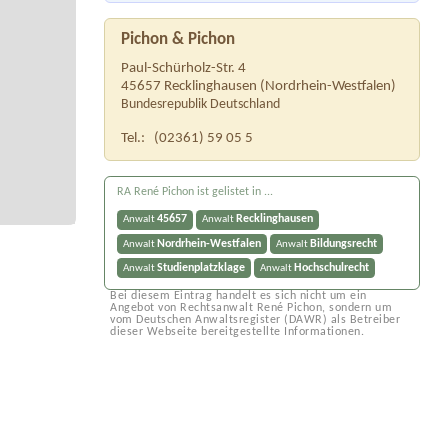
Pichon & Pichon
Paul-Schürholz-Str. 4
45657
Recklinghausen
(
Nordrhein-Westfalen
)
Bundesrepublik Deutschland
Tel.:
(02361) 59 05 5
RA René Pichon ist gelistet in ...
45657
Recklinghausen
Anwalt
Anwalt
Nordrhein-Westfalen
Bildungsrecht
Anwalt
Anwalt
Studienplatzklage
Hochschulrecht
Anwalt
Anwalt
Bei diesem Eintrag handelt es sich nicht um ein
Angebot von Rechtsanwalt René Pichon, sondern um
vom Deutschen Anwaltsregister (DAWR) als Betreiber
dieser Webseite bereitgestellte Informationen.