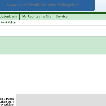
datenbank
für Rechtsanwälte
Service
 René Pichon
hon & Pichon
ürholz-Str. 4
-Westfalen)