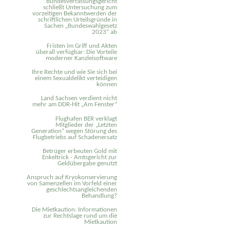
Bundesverfassungsgericht
schließt Untersuchung zum
vorzeitigen Bekanntwerden der
schriftlichen Urteilsgründe in
Sachen „Bundeswahlgesetz
2023“ ab
Fristen im Griff und Akten
überall verfügbar: Die Vorteile
moderner Kanzleisoftware
Ihre Rechte und wie Sie sich bei
einem Sexual­delikt verteidigen
können
Land Sachsen verdient nicht
mehr am DDR-Hit „Am Fenster“
Flughafen BER verklagt
Mitglieder der „Letzten
Generation“ wegen Störung des
Flugbetriebs auf Schadenersatz
Betrüger erbeuten Gold mit
Enkeltrick - Amtsgericht zur
Geldübergabe genutzt
Anspruch auf Kryokonservierung
von Samenzellen im Vorfeld einer
geschlechtsangleichenden
Behandlung?
Die Mietkaution: Informationen
zur Rechtslage rund um die
Mietkaution