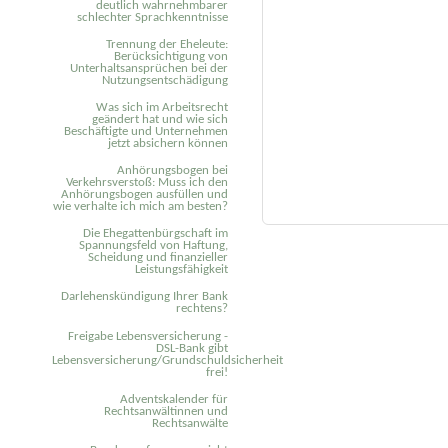
deutlich wahrnehmbarer
schlechter Sprachkenntnisse
Trennung der Eheleute:
Berücksichtigung von
Unterhaltsansprüchen bei der
Nutzungsentschädigung
Was sich im Arbeitsrecht
geändert hat und wie sich
Beschäftigte und Unternehmen
jetzt absichern können
Anhörungsbogen bei
Verkehrsverstoß: Muss ich den
Anhörungsbogen ausfüllen und
wie verhalte ich mich am besten?
Die Ehegattenbürgschaft im
Spannungsfeld von Haftung,
Scheidung und finanzieller
Leistungsfähigkeit
Darlehenskündigung Ihrer Bank
rechtens?
Freigabe Lebensversicherung -
DSL-Bank gibt
Lebensversicherung/Grundschuldsicherheit
frei!
Adventskalender für
Rechtsanwältinnen und
Rechtsanwälte