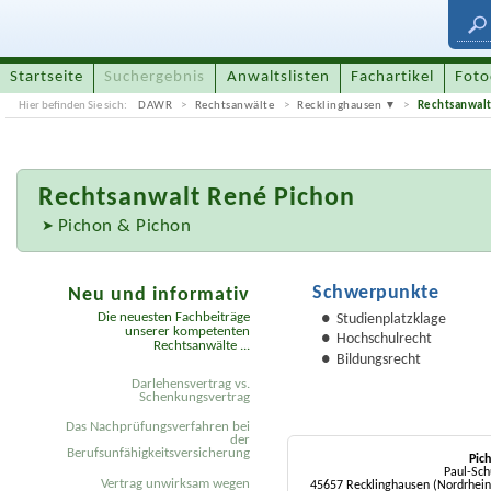
Startseite
Suchergebnis
Anwaltslisten
Fachartikel
Foto
Hier befinden Sie sich:
DAWR
Rechtsanwälte
Recklinghausen
Rechtsanwalt
Rechtsanwalt
René Pichon
Pichon & Pichon
Schwerpunkte
Neu und informativ
Die neuesten Fachbeiträge
Studienplatzklage
unserer kompetenten
Hochschulrecht
Rechtsanwälte ...
Bildungsrecht
Darlehensvertrag vs.
Schenkungsvertrag
Das Nachprüfungsverfahren bei
der
Berufsunfähigkeitsversicherung
Pic
Paul-Sch
Vertrag unwirksam wegen
45657 Recklinghausen (Nordrhein