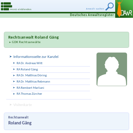
Anwalt suchen
Menü einblenden
Deutsches Anwaltsregister
Rechtsanwalt
Roland Gäng
GDK Rechtsanwälte
Informationsseite zur Kanzlei
RA Dr. Andreas Witt
RA Roland Gäng
RA Dr. Matthias Döring
RA Dr. Matthias Rebmann
RA Rembert Marliani
RA Thomas Zürcher
Visitenkarte
Rechtsanwalt
Roland Gäng