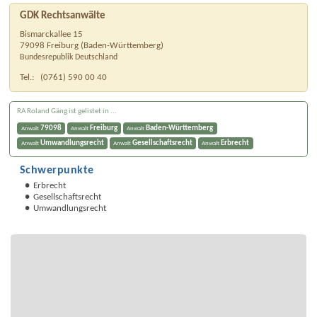
GDK Rechtsanwälte
Bismarckallee 15
79098
Freiburg
(
Baden-Württemberg
)
Bundesrepublik Deutschland
Tel.:
(0761) 590 00 40
RA Roland Gäng ist gelistet in ...
79098
Freiburg
Baden-Württemberg
Anwalt
Anwalt
Anwalt
Umwandlungsrecht
Gesellschaftsrecht
Erbrecht
Anwalt
Anwalt
Anwalt
Schwerpunkte
Erbrecht
Gesellschaftsrecht
Umwandlungsrecht