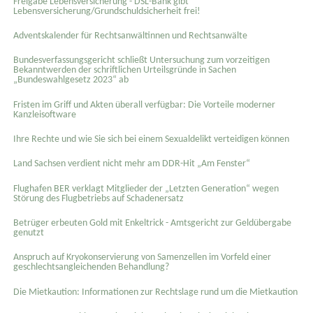
Freigabe Lebensversicherung - DSL-Bank gibt
Lebensversicherung/Grundschuldsicherheit frei!
Adventskalender für Rechtsanwältinnen und Rechtsanwälte
Bundesverfassungsgericht schließt Untersuchung zum vorzeitigen
Bekanntwerden der schriftlichen Urteilsgründe in Sachen
„Bundeswahlgesetz 2023“ ab
Fristen im Griff und Akten überall verfügbar: Die Vorteile moderner
Kanzleisoftware
Ihre Rechte und wie Sie sich bei einem Sexual­delikt verteidigen können
Land Sachsen verdient nicht mehr am DDR-Hit „Am Fenster“
Flughafen BER verklagt Mitglieder der „Letzten Generation“ wegen
Störung des Flugbetriebs auf Schadenersatz
Betrüger erbeuten Gold mit Enkeltrick - Amtsgericht zur Geldübergabe
genutzt
Anspruch auf Kryokonservierung von Samenzellen im Vorfeld einer
geschlechtsangleichenden Behandlung?
Die Mietkaution: Informationen zur Rechtslage rund um die Mietkaution