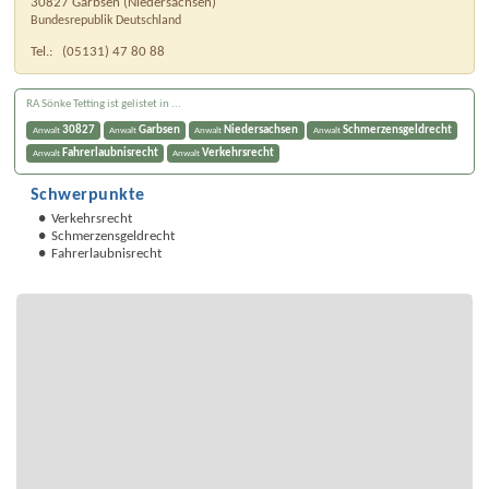
30827
Garbsen
(
Niedersachsen
)
Bundesrepublik Deutschland
Tel.:
(05131) 47 80 88
RA Sönke Tetting ist gelistet in ...
30827
Garbsen
Niedersachsen
Schmerzensgeldrecht
Anwalt
Anwalt
Anwalt
Anwalt
Fahrerlaubnisrecht
Verkehrsrecht
Anwalt
Anwalt
Schwerpunkte
Verkehrsrecht
Schmerzensgeldrecht
Fahrerlaubnisrecht