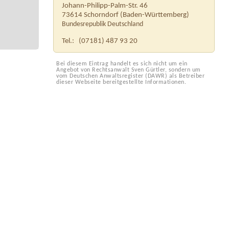
Johann-Philipp-Palm-Str. 46
73614
Schorndorf
(
Baden-Württemberg
)
Bundesrepublik Deutschland
Tel.:
(07181) 487 93 20
Bei diesem Eintrag handelt es sich nicht um ein
Angebot von Rechtsanwalt Sven Gürtler, sondern um
vom Deutschen Anwaltsregister (DAWR) als Betreiber
dieser Webseite bereitgestellte Informationen.