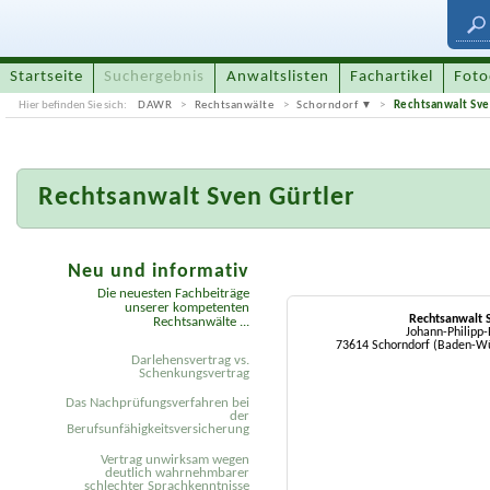
Startseite
Suchergebnis
Anwaltslisten
Fachartikel
Foto
Hier befinden Sie sich:
DAWR
Rechtsanwälte
Schorndorf
Rechtsanwalt Sve
Rechtsanwalt Sven Gürtler
Neu und informativ
Die neuesten Fachbeiträge
unserer kompetenten
Rechtsanwalt S
Rechtsanwälte ...
Johann-Philipp-
73614 Schorndorf (Baden-W
Darlehensvertrag vs.
Schenkungsvertrag
Das Nachprüfungsverfahren bei
der
Berufsunfähigkeitsversicherung
Vertrag unwirksam wegen
deutlich wahrnehmbarer
schlechter Sprachkenntnisse