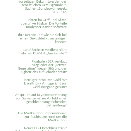
vorzeitigen Bekanntwerden der
schriftlichen Urteilsgründe in
Sachen „Bundeswahlgesetz
2023“ ab
Fristen im Griff und Akten
überall verfügbar: Die Vorteile
moderner Kanzleisoftware
Ihre Rechte und wie Sie sich bei
einem Sexual­delikt verteidigen
können
Land Sachsen verdient nicht
mehr am DDR-Hit „Am Fenster“
Flughafen BER verklagt
Mitglieder der „Letzten
Generation“ wegen Störung des
Flugbetriebs auf Schadenersatz
Betrüger erbeuten Gold mit
Enkeltrick - Amtsgericht zur
Geldübergabe genutzt
Anspruch auf Kryokonservierung
von Samenzellen im Vorfeld einer
geschlechtsangleichenden
Behandlung?
Die Mietkaution: Informationen
zur Rechtslage rund um die
Mietkaution
Neuer BGH-Beschluss stärkt