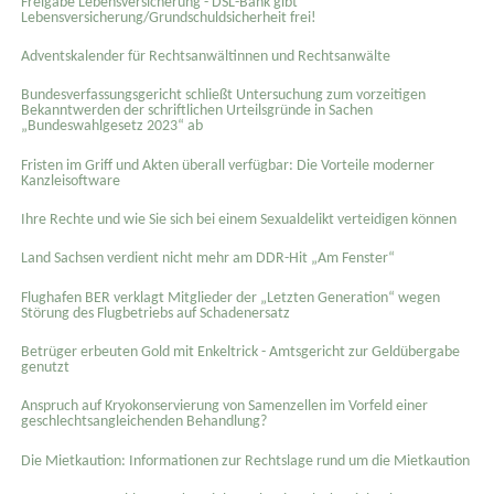
Freigabe Lebensversicherung - DSL-Bank gibt
Lebensversicherung/Grundschuldsicherheit frei!
Adventskalender für Rechtsanwältinnen und Rechtsanwälte
Bundesverfassungsgericht schließt Untersuchung zum vorzeitigen
Bekanntwerden der schriftlichen Urteilsgründe in Sachen
„Bundeswahlgesetz 2023“ ab
Fristen im Griff und Akten überall verfügbar: Die Vorteile moderner
Kanzleisoftware
Ihre Rechte und wie Sie sich bei einem Sexual­delikt verteidigen können
Land Sachsen verdient nicht mehr am DDR-Hit „Am Fenster“
Flughafen BER verklagt Mitglieder der „Letzten Generation“ wegen
Störung des Flugbetriebs auf Schadenersatz
Betrüger erbeuten Gold mit Enkeltrick - Amtsgericht zur Geldübergabe
genutzt
Anspruch auf Kryokonservierung von Samenzellen im Vorfeld einer
geschlechtsangleichenden Behandlung?
Die Mietkaution: Informationen zur Rechtslage rund um die Mietkaution