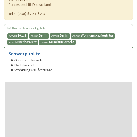
Bundesrepublik Deutschland
Tel.:
(030) 69 51 82 31
RA Thomas Leuner ist gelistet in ...
10119
Berlin
Berlin
Wohnungskaufverträge
Anwalt
Anwalt
Anwalt
Anwalt
Nachbarrecht
Grundstücksrecht
Anwalt
Anwalt
Schwerpunkte
Grundstücksrecht
Nachbarrecht
Wohnungskaufverträge