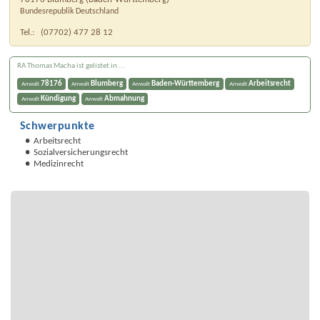
Bundesrepublik Deutschland
Tel.:
(07702) 477 28 12
RA Thomas Macha ist gelistet in ...
78176
Blumberg
Baden-Württemberg
Arbeitsrecht
Anwalt
Anwalt
Anwalt
Anwalt
Kündigung
Abmahnung
Anwalt
Anwalt
Schwerpunkte
Arbeitsrecht
Sozialversicherungsrecht
Medizinrecht