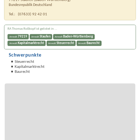
Bundesrepublik Deutschland
Tel.:
(07633) 92 42 01
RA Thomas Roßkopf ist gelistet in ...
79219
Staufen
Baden-Württemberg
Anwalt
Anwalt
Anwalt
Kapitalmarktrecht
Steuerrecht
Baurecht
Anwalt
Anwalt
Anwalt
Schwerpunkte
Steuerrecht
Kapitalmarktrecht
Baurecht