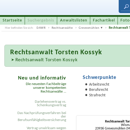
Startseite
Suchergebnis
Anwaltslisten
Fachartikel
Foto
Hier befinden Sie sich:
DAWR
Rechtsanwälte
Grevesmühlen
Rechtsanwalt 
Rechtsanwalt
Torsten Kossyk
Rechtsanwalt Torsten Kossyk
Schwerpunkte
Neu und informativ
Die neuesten Fachbeiträge
Arbeitsrecht
unserer kompetenten
Berufsrecht
Rechtsanwälte ...
Strafrecht
Darlehensvertrag vs.
Schenkungsvertrag
Das Nachprüfungsverfahren bei
der
Berufsunfähigkeitsversicherung
Rechtsanwalt Tor
Wisma
Vertrag unwirksam wegen
23936 Grevesmühlen (M