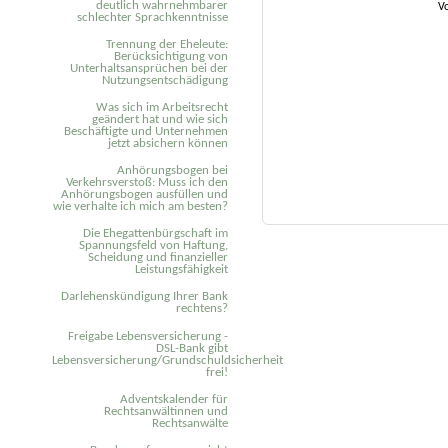
deutlich wahrnehmbarer
V
schlechter Sprachkenntnisse
Trennung der Eheleute:
Berücksichtigung von
Unterhaltsansprüchen bei der
Nutzungsentschädigung
Was sich im Arbeitsrecht
geändert hat und wie sich
Beschäftigte und Unternehmen
jetzt absichern können
Anhörungsbogen bei
Verkehrsverstoß: Muss ich den
Anhörungsbogen ausfüllen und
wie verhalte ich mich am besten?
Die Ehegattenbürgschaft im
Spannungsfeld von Haftung,
Scheidung und finanzieller
Leistungsfähigkeit
Darlehenskündigung Ihrer Bank
rechtens?
Freigabe Lebensversicherung -
DSL-Bank gibt
Lebensversicherung/Grundschuldsicherheit
frei!
Adventskalender für
Rechtsanwältinnen und
Rechtsanwälte