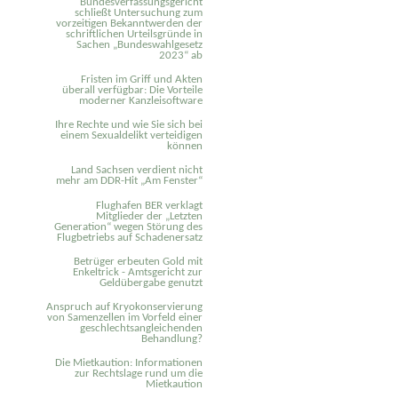
Bundesverfassungsgericht
schließt Untersuchung zum
vorzeitigen Bekanntwerden der
schriftlichen Urteilsgründe in
Sachen „Bundeswahlgesetz
2023“ ab
Fristen im Griff und Akten
überall verfügbar: Die Vorteile
moderner Kanzleisoftware
Ihre Rechte und wie Sie sich bei
einem Sexual­delikt verteidigen
können
Land Sachsen verdient nicht
mehr am DDR-Hit „Am Fenster“
Flughafen BER verklagt
Mitglieder der „Letzten
Generation“ wegen Störung des
Flugbetriebs auf Schadenersatz
Betrüger erbeuten Gold mit
Enkeltrick - Amtsgericht zur
Geldübergabe genutzt
Anspruch auf Kryokonservierung
von Samenzellen im Vorfeld einer
geschlechtsangleichenden
Behandlung?
Die Mietkaution: Informationen
zur Rechtslage rund um die
Mietkaution