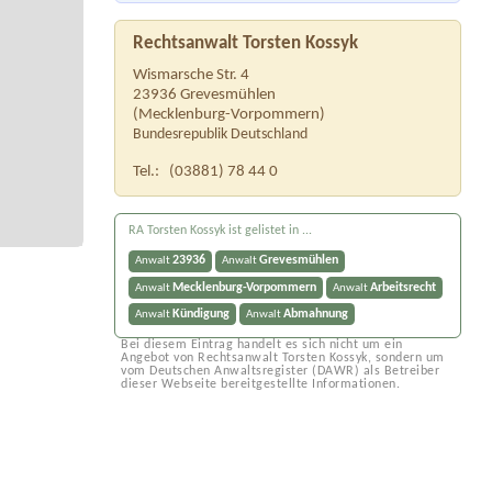
Rechtsanwalt Torsten Kossyk
Wismarsche Str. 4
23936
Grevesmühlen
(
Mecklenburg-Vorpommern
)
Bundesrepublik Deutschland
Tel.:
(03881) 78 44 0
RA Torsten Kossyk ist gelistet in ...
23936
Grevesmühlen
Anwalt
Anwalt
Mecklenburg-Vorpommern
Arbeitsrecht
Anwalt
Anwalt
Kündigung
Abmahnung
Anwalt
Anwalt
Bei diesem Eintrag handelt es sich nicht um ein
Angebot von Rechtsanwalt Torsten Kossyk, sondern um
vom Deutschen Anwaltsregister (DAWR) als Betreiber
dieser Webseite bereitgestellte Informationen.