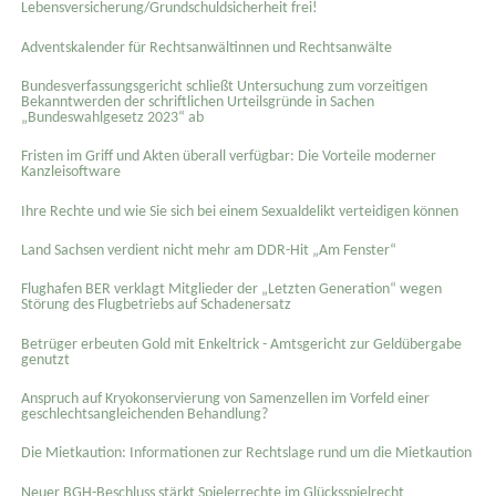
Lebensversicherung/Grundschuldsicherheit frei!
Adventskalender für Rechtsanwältinnen und Rechtsanwälte
Bundesverfassungsgericht schließt Untersuchung zum vorzeitigen
Bekanntwerden der schriftlichen Urteilsgründe in Sachen
„Bundeswahlgesetz 2023“ ab
Fristen im Griff und Akten überall verfügbar: Die Vorteile moderner
Kanzleisoftware
Ihre Rechte und wie Sie sich bei einem Sexual­delikt verteidigen können
Land Sachsen verdient nicht mehr am DDR-Hit „Am Fenster“
Flughafen BER verklagt Mitglieder der „Letzten Generation“ wegen
Störung des Flugbetriebs auf Schadenersatz
Betrüger erbeuten Gold mit Enkeltrick - Amtsgericht zur Geldübergabe
genutzt
Anspruch auf Kryokonservierung von Samenzellen im Vorfeld einer
geschlechtsangleichenden Behandlung?
Die Mietkaution: Informationen zur Rechtslage rund um die Mietkaution
Neuer BGH-Beschluss stärkt Spielerrechte im Glücksspielrecht