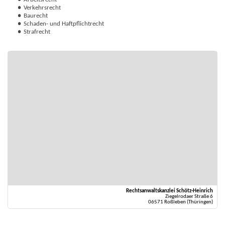
Arbeitsrecht
Verkehrsrecht
Baurecht
Schaden- und Haftpflichtrecht
Strafrecht
Rechtsanwaltskanzlei Schötz-Heinrich
Ziegelrodaer Straße 6
06571 Roßleben (Thüringen)