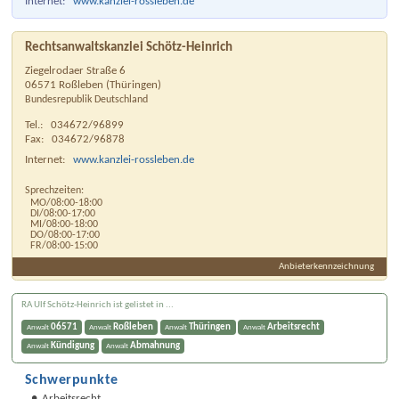
Internet:
www.kanzlei-rossleben.de
Rechtsanwaltskanzlei Schötz-Heinrich
Ziegelrodaer Straße 6
06571
Roßleben
(
Thüringen
)
Bundesrepublik Deutschland
Tel.:
034672/96899
Fax:
034672/96878
Internet:
www.kanzlei-rossleben.de
Sprechzeiten:
MO/08:00-18:00
DI/08:00-17:00
MI/08:00-18:00
DO/08:00-17:00
FR/08:00-15:00
Anbieterkennzeichnung
RA Ulf Schötz-Heinrich ist gelistet in ...
06571
Roßleben
Thüringen
Arbeitsrecht
Anwalt
Anwalt
Anwalt
Anwalt
Kündigung
Abmahnung
Anwalt
Anwalt
Schwerpunkte